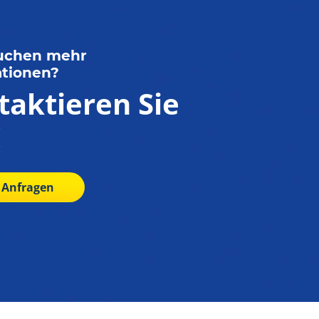
auchen mehr
ationen?
taktieren Sie
!
t Anfragen