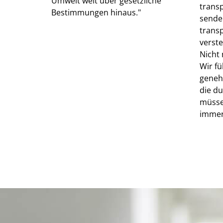
Umwelt weit über gesetzliche
trans
Bestimmungen hinaus."
sende
trans
verste
Nicht
Wir f
geneh
die d
müsse
immer