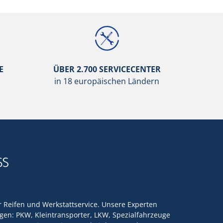
E
ÜBER 2.700 SERVICECENTER
in 18 europäischen Ländern
ür Reifen und Werkstattservice. Unsere Experten
en: PKW, Kleintransporter, LKW, Spezialfahrzeuge