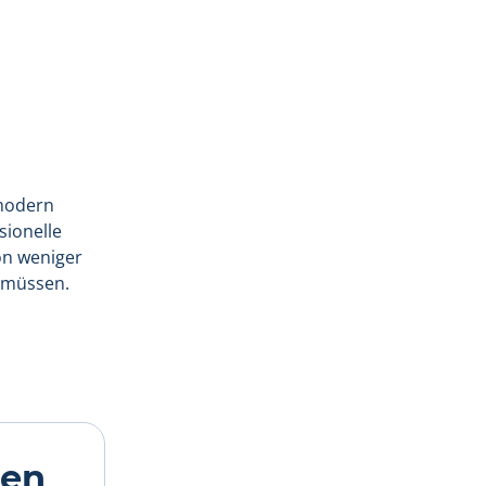
 modern
sionelle
on weniger
n müssen.
ren