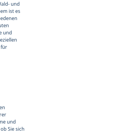
Wald- und
em ist es
hiedenen
uten
e und
eziellen
 für
uen
rer
rme und
ob Sie sich