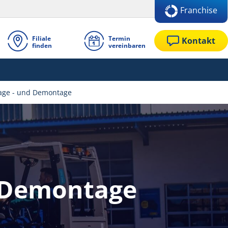
Franchise
Filiale
Termin
Kontakt
finden
vereinbaren
age - und Demontage
d Demontage