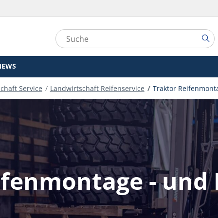
NEWS
chaft Service
Landwirtschaft Reifenservice
Traktor Reifenmont
ifenmontage - un