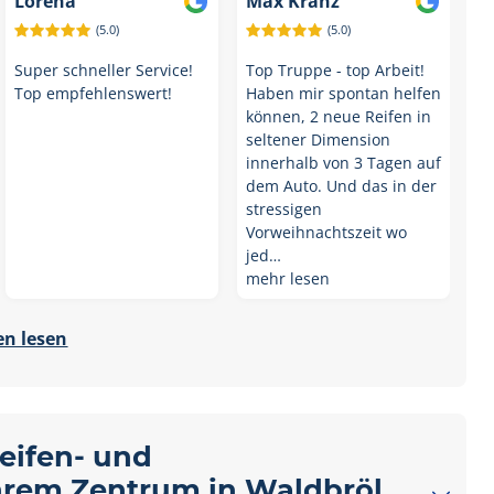
Lorena
Max Kranz
(5.0)
(5.0)
Super schneller Service!
Top Truppe - top Arbeit!
Top empfehlenswert!
Haben mir spontan helfen
können, 2 neue Reifen in
seltener Dimension
innerhalb von 3 Tagen auf
dem Auto. Und das in der
stressigen
Vorweihnachtszeit wo
jed…
mehr lesen
n lesen
Reifen- und
Ihrem Zentrum in Waldbröl