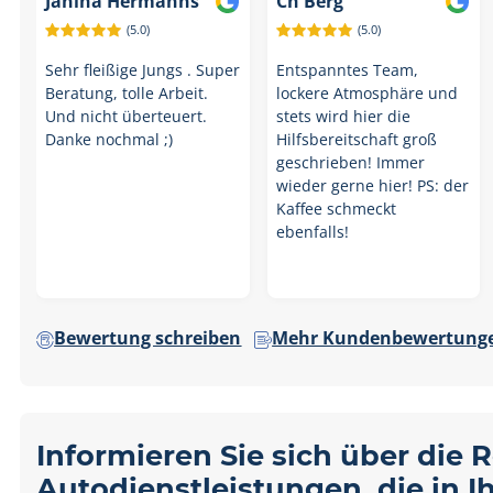
Janina Hermanns
Ch Berg
(5.0)
(5.0)
Sehr fleißige Jungs . Super
Entspanntes Team,
Beratung, tolle Arbeit.
lockere Atmosphäre und
Und nicht überteuert.
stets wird hier die
Danke nochmal ;)
Hilfsbereitschaft groß
geschrieben! Immer
wieder gerne hier! PS: der
Kaffee schmeckt
ebenfalls!
Bewertung schreiben
Mehr Kundenbewertunge
Informieren Sie sich über die 
Autodienstleistungen, die in 