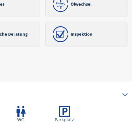
ves
Ölwechsel
iche Beratung
Inspektion
WC
Parkplatz