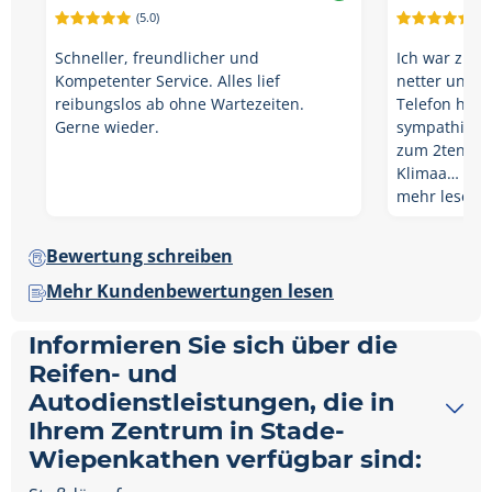
(5.0)
(5.
Schneller, freundlicher und
Ich war zum 
Kompetenter Service. Alles lief
netter und f
reibungslos ab ohne Wartezeiten.
Telefon hatt
Gerne wieder.
sympathische
zum 2ten ma
Klimaa…
mehr lesen
Bewertung schreiben
Mehr Kundenbewertungen lesen
Informieren Sie sich über die
Reifen- und
Autodienstleistungen, die in
Ihrem Zentrum in Stade-
Wiepenkathen verfügbar sind: