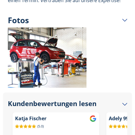
einen Termin. Vertrauen Sie auf unsere Expertise!
Fotos
Kundenbewertungen lesen
Katja Fischer
Adely 994
(5.0)
(5.