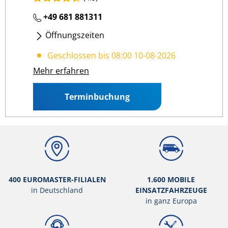
+49 681 881311
Öffnungszeiten
Mo
- Fr
:
08:00 12:00
/
13:00 17:00
Geschlossen bis 08:00 10-08-2026
Mehr erfahren
Terminbuchung
400 EUROMASTER-FILIALEN
1.600 MOBILE
in Deutschland
EINSATZFAHRZEUGE
in ganz Europa