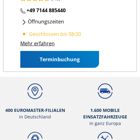
+49 7144 885440
Öffnungszeiten
Mo
- Fr
:
08:00 12:00
/
13:00 17:00
Geschlossen bis 08:00
Sa
:
08:00 12:00
Mehr erfahren
Terminbuchung
400 EUROMASTER-FILIALEN
1.600 MOBILE
in Deutschland
EINSATZFAHRZEUGE
in ganz Europa