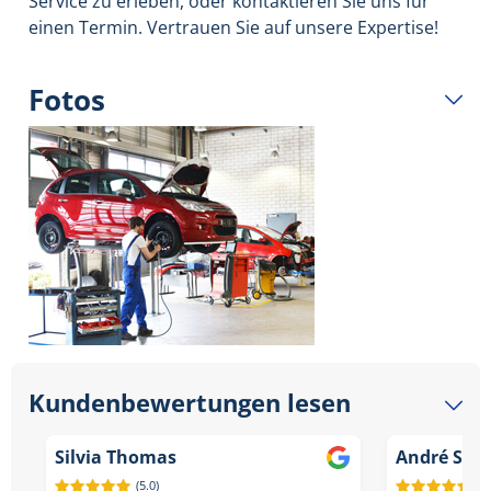
Service zu erleben, oder kontaktieren Sie uns für
einen Termin. Vertrauen Sie auf unsere Expertise!
Fotos
Kundenbewertungen lesen
Silvia Thomas
André Swo
(5.0)
(5.