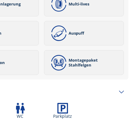
inlagerung
Multi-lives
n
Auspuff
Montagepaket
ion
Stahlfelgen
WC
Parkplatz