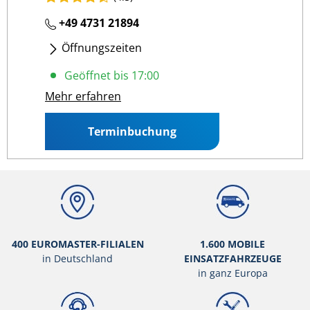
+49 4731 21894
Öffnungszeiten
Mo
- Fr
:
08:00 17:00
Geöffnet bis 17:00
Mehr erfahren
Terminbuchung
400 EUROMASTER-FILIALEN
1.600 MOBILE
in Deutschland
EINSATZFAHRZEUGE
in ganz Europa