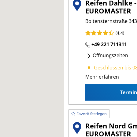
Reifen Dahlke 
EUROMASTER
Boltensternstraße 343
(4.4)
+49 221 711311
Öffnungszeiten
Mo
- Fr
:
08:00 18:00
Geschlossen bis 0
Sa
:
09:00 13:00
Mehr erfahren
Termi
Favorit festlegen
Reifen Nord Gm
EUROMASTER