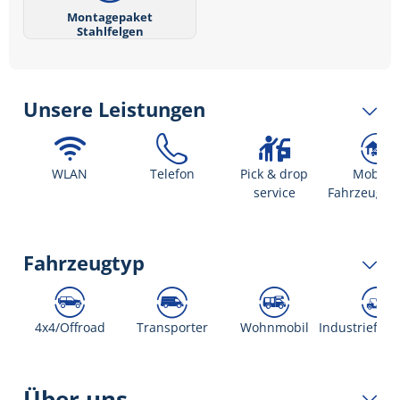
Montagepaket
Stahlfelgen
Unsere Leistungen
WLAN
Telefon
Pick & drop
Mobiler
service
Fahrzeugser
Fahrzeugtyp
4x4/Offroad
Transporter
Wohnmobil
Industriefah
Über uns