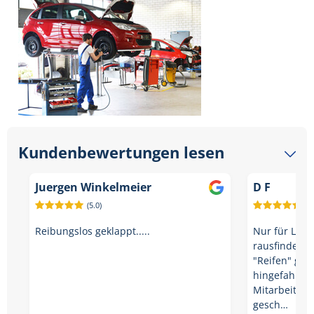
Kundenbewertungen lesen
Juergen Winkelmeier
D F
(5.0)
(5.
Reibungslos geklappt.....
Nur für LKW!
rausfinden k
"Reifen" ges
hingefahren 
Mitarbeiter 
gesch…