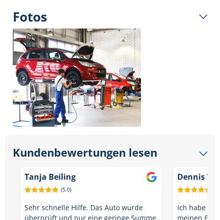
Fotos
Kundenbewertungen lesen
Tanja Beiling
Dennis Wa
(5.0)
(5.
Sehr schnelle Hilfe. Das Auto wurde
Ich habe onl
überprüft und nur eine geringe Summe
meinen BMW b