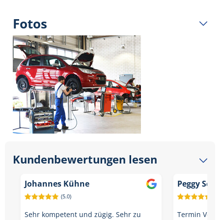
Fotos
Kundenbewertungen lesen
Johannes Kühne
Peggy Sch
(5.0)
(5.
Sehr kompetent und zügig. Sehr zu
Termin Verei