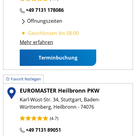
+49 7131 178086
Öffnungszeiten
Mo
- Fr
:
08:00 12:00
/
13:00 17:00
Geschlossen bis 08:00
Sa
:
08:00 12:00
Mehr erfahren
Terminbuchung
Favorit festlegen
EUROMASTER Heilbronn PKW
Karl-Wüst-Str. 34, Stuttgart, Baden-
Württemberg, Heilbronn - 74076
(4.7)
+49 7131 89051