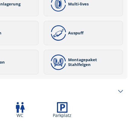
inlagerung
Multi-lives
n
Auspuff
Montagepaket
ion
Stahlfelgen
WC
Parkplatz