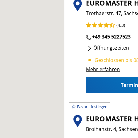
EUROMASTER H
Trothaerstr. 47, Sachs
(4.3)
+49 345 5227523
Öffnungszeiten
Mo
- Fr
:
08:00 17:00
Geschlossen bis 0
Mehr erfahren
Termi
Favorit festlegen
EUROMASTER H
Broihanstr. 4, Sachsen