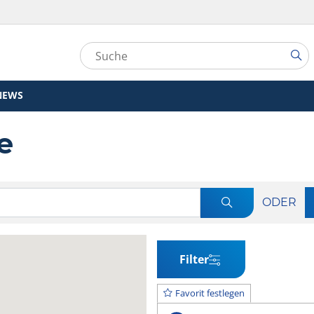
NEWS
e
n
ODER
Filter
Favorit festlegen