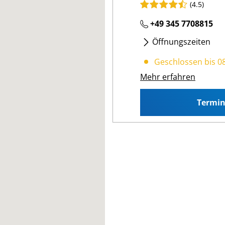
(4.5)
+49 345 7708815
Öffnungszeiten
Mo
- Fr
:
08:00 17:00
Geschlossen bis 0
Mehr erfahren
Termi