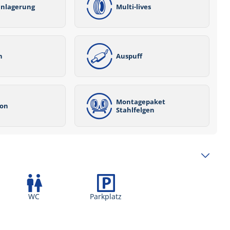
inlagerung
Multi-lives
n
Auspuff
Montagepaket
ion
Stahlfelgen
WC
Parkplatz