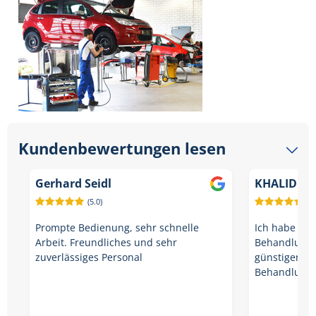
Kundenbewertungen lesen
Gerhard Seidl
KHALID A
(5.0)
(5.
Prompte Bedienung, sehr schnelle
Ich habe mei
Arbeit. Freundliches und sehr
Behandlung 
zuverlässiges Personal
günstigen Pr
Behandlung 