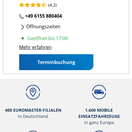
(4.2)
+49 6155 880404
Öffnungszeiten
Mo
- Fr
:
08:00 17:00
Geöffnet bis 17:00
Sa
:
08:00 12:00
Mehr erfahren
Terminbuchung
400 EUROMASTER-FILIALEN
1.600 MOBILE
in Deutschland
EINSATZFAHRZEUGE
in ganz Europa