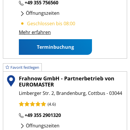
+49 355 756560
Öffnungszeiten
Mo - Fr
: 08:00 17:00
Geschlossen bis 08:00
Mehr erfahren
Terminbuchung
Favorit festlegen
Frahnow GmbH - Partnerbetrieb von
EUROMASTER
Limberger Str. 2, Brandenburg, Cottbus - 03044
(4.6)
+49 355 2901320
Öffnungszeiten