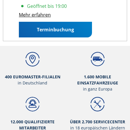
Mo - Fr
: 09:00 19:00
Geöffnet bis 19:00
Mehr erfahren
Terminbuchung
400 EUROMASTER-FILIALEN
1.600 MOBILE
in Deutschland
EINSATZFAHRZEUGE
in ganz Europa
12.000 QUALIFIZIERTE
ÜBER 2.700 SERVICECENTER
MITARBEITER
in 18 europäischen Ländern