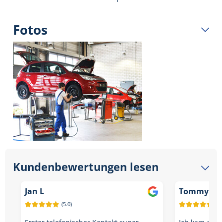
Fotos
Kundenbewertungen lesen
Jan L
Tommy Bor
(5.0)
(5.