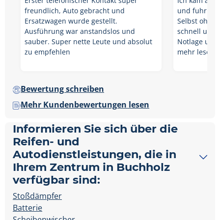
Erster telefonischer Kontakt super
Ich kam als 
freundlich, Auto gebracht und
und fuhr als
Ersatzwagen wurde gestellt.
Selbst ohne 
Ausführung war anstandslos und
schnell und
sauber. Super nette Leute und absolut
Notlage und 
zu empfehlen
mehr lesen
Bewertung schreiben
Mehr Kundenbewertungen lesen
Informieren Sie sich über die
Reifen- und
Autodienstleistungen, die in
Ihrem Zentrum in Buchholz
verfügbar sind:
Stoßdämpfer
Batterie
Scheibenwischer