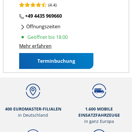
(4.4)
+49 4435 969660
Öffnungszeiten
Mo - Fr
: 07:30 18:00
Geöffnet bis 18:00
Sa
: 07:30 13:00
Mehr erfahren
Terminbuchung
400 EUROMASTER-FILIALEN
1.600 MOBILE
in Deutschland
EINSATZFAHRZEUGE
in ganz Europa